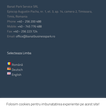
Banat Park Service SRL
Episcop Augustin Pacha, nr. 1, et. 3, ap. 14, camera 2, Timisoara,
Timis, Romania
Phone:
+40 - 256 200 488
Mobile:
+40 - 745 776 488
Fax:
+40 - 256 223 724
Email:
office@banatbusinesspark.ro
Selecteaza Limba
Română
Deutsch
English
Folosim cookies pentru imbunatatirea experientei pe acest site!